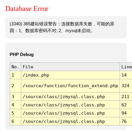
Database Error
(1040) 365建站错误警告：连接数据库失败，可能的原
因：1、数据库密码不对; 2、mysql未启动。
PHP Debug
No.
File
Line
1
/index.php
14
2
/source/function/function_extend.php
324
3
/source/class/jzmysql.class.php
211
4
/source/class/jzmysql.class.php
62
5
/source/class/jzmysql.class.php
94
6
/source/class/jzmysql.class.php
76