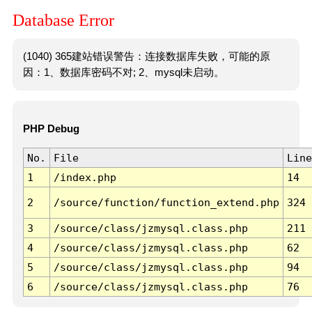
Database Error
(1040) 365建站错误警告：连接数据库失败，可能的原
因：1、数据库密码不对; 2、mysql未启动。
PHP Debug
No.
File
Line
1
/index.php
14
2
/source/function/function_extend.php
324
3
/source/class/jzmysql.class.php
211
4
/source/class/jzmysql.class.php
62
5
/source/class/jzmysql.class.php
94
6
/source/class/jzmysql.class.php
76