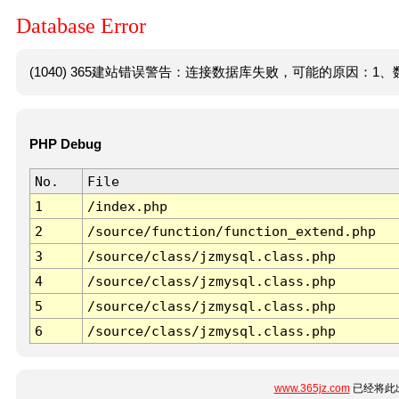
Database Error
(1040) 365建站错误警告：连接数据库失败，可能的原因：1、数
PHP Debug
No.
File
1
/index.php
2
/source/function/function_extend.php
3
/source/class/jzmysql.class.php
4
/source/class/jzmysql.class.php
5
/source/class/jzmysql.class.php
6
/source/class/jzmysql.class.php
www.365jz.com
已经将此