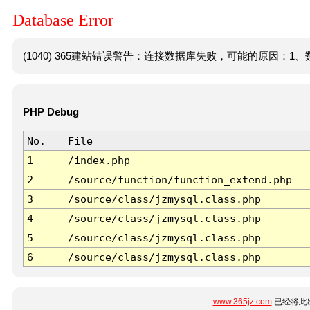
Database Error
(1040) 365建站错误警告：连接数据库失败，可能的原因：1、数
PHP Debug
No.
File
1
/index.php
2
/source/function/function_extend.php
3
/source/class/jzmysql.class.php
4
/source/class/jzmysql.class.php
5
/source/class/jzmysql.class.php
6
/source/class/jzmysql.class.php
www.365jz.com
已经将此