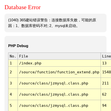
Database Error
(1040) 365建站错误警告：连接数据库失败，可能的原
因：1、数据库密码不对; 2、mysql未启动。
PHP Debug
No.
File
Line
1
/index.php
13
2
/source/function/function_extend.php
1548
3
/source/class/jzmysql.class.php
211
4
/source/class/jzmysql.class.php
62
5
/source/class/jzmysql.class.php
94