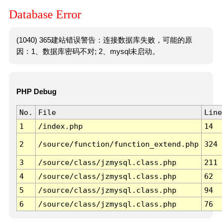
Database Error
(1040) 365建站错误警告：连接数据库失败，可能的原
因：1、数据库密码不对; 2、mysql未启动。
PHP Debug
No.
File
Line
1
/index.php
14
2
/source/function/function_extend.php
324
3
/source/class/jzmysql.class.php
211
4
/source/class/jzmysql.class.php
62
5
/source/class/jzmysql.class.php
94
6
/source/class/jzmysql.class.php
76