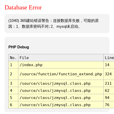
Database Error
(1040) 365建站错误警告：连接数据库失败，可能的原
因：1、数据库密码不对; 2、mysql未启动。
PHP Debug
No.
File
Line
1
/index.php
14
2
/source/function/function_extend.php
324
3
/source/class/jzmysql.class.php
211
4
/source/class/jzmysql.class.php
62
5
/source/class/jzmysql.class.php
94
6
/source/class/jzmysql.class.php
76