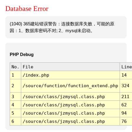
Database Error
(1040) 365建站错误警告：连接数据库失败，可能的原
因：1、数据库密码不对; 2、mysql未启动。
PHP Debug
No.
File
Line
1
/index.php
14
2
/source/function/function_extend.php
324
3
/source/class/jzmysql.class.php
211
4
/source/class/jzmysql.class.php
62
5
/source/class/jzmysql.class.php
94
6
/source/class/jzmysql.class.php
76