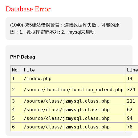
Database Error
(1040) 365建站错误警告：连接数据库失败，可能的原
因：1、数据库密码不对; 2、mysql未启动。
PHP Debug
No.
File
Line
1
/index.php
14
2
/source/function/function_extend.php
324
3
/source/class/jzmysql.class.php
211
4
/source/class/jzmysql.class.php
62
5
/source/class/jzmysql.class.php
94
6
/source/class/jzmysql.class.php
76