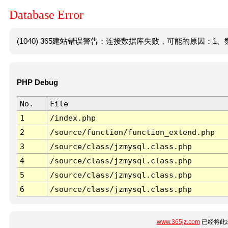
Database Error
(1040) 365建站错误警告：连接数据库失败，可能的原因：1、数
PHP Debug
No.
File
1
/index.php
2
/source/function/function_extend.php
3
/source/class/jzmysql.class.php
4
/source/class/jzmysql.class.php
5
/source/class/jzmysql.class.php
6
/source/class/jzmysql.class.php
www.365jz.com
已经将此