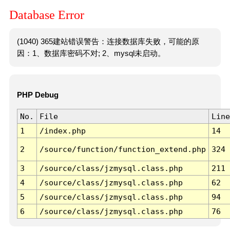
Database Error
(1040) 365建站错误警告：连接数据库失败，可能的原
因：1、数据库密码不对; 2、mysql未启动。
PHP Debug
No.
File
Line
1
/index.php
14
2
/source/function/function_extend.php
324
3
/source/class/jzmysql.class.php
211
4
/source/class/jzmysql.class.php
62
5
/source/class/jzmysql.class.php
94
6
/source/class/jzmysql.class.php
76