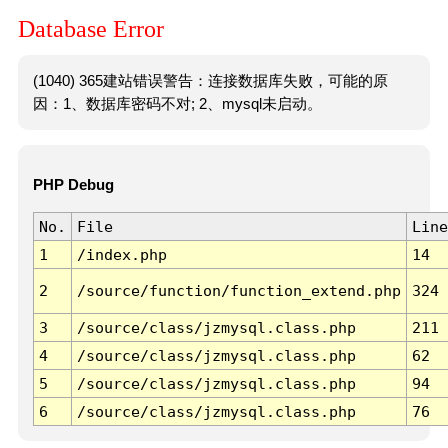
Database Error
(1040) 365建站错误警告：连接数据库失败，可能的原
因：1、数据库密码不对; 2、mysql未启动。
PHP Debug
No.
File
Line
1
/index.php
14
2
/source/function/function_extend.php
324
3
/source/class/jzmysql.class.php
211
4
/source/class/jzmysql.class.php
62
5
/source/class/jzmysql.class.php
94
6
/source/class/jzmysql.class.php
76