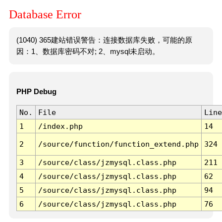
Database Error
(1040) 365建站错误警告：连接数据库失败，可能的原
因：1、数据库密码不对; 2、mysql未启动。
PHP Debug
No.
File
Line
1
/index.php
14
2
/source/function/function_extend.php
324
3
/source/class/jzmysql.class.php
211
4
/source/class/jzmysql.class.php
62
5
/source/class/jzmysql.class.php
94
6
/source/class/jzmysql.class.php
76