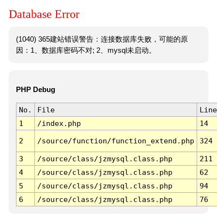
Database Error
(1040) 365建站错误警告：连接数据库失败，可能的原
因：1、数据库密码不对; 2、mysql未启动。
PHP Debug
No.
File
Line
1
/index.php
14
2
/source/function/function_extend.php
324
3
/source/class/jzmysql.class.php
211
4
/source/class/jzmysql.class.php
62
5
/source/class/jzmysql.class.php
94
6
/source/class/jzmysql.class.php
76