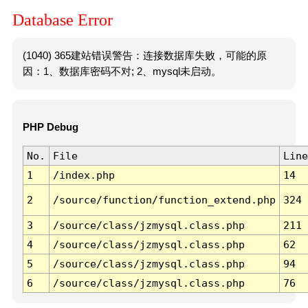
Database Error
(1040) 365建站错误警告：连接数据库失败，可能的原
因：1、数据库密码不对; 2、mysql未启动。
PHP Debug
No.
File
Line
1
/index.php
14
2
/source/function/function_extend.php
324
3
/source/class/jzmysql.class.php
211
4
/source/class/jzmysql.class.php
62
5
/source/class/jzmysql.class.php
94
6
/source/class/jzmysql.class.php
76